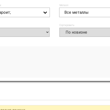
а:
Металл:
ароит;
Все металлы
Сортировать: