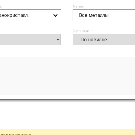
а:
Металл:
анокристалл;
Все металлы
Сортировать: