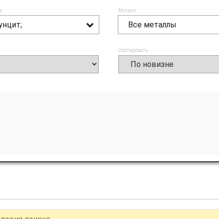
а:
Металл:
унцит;
Все металлы
Сортировать: