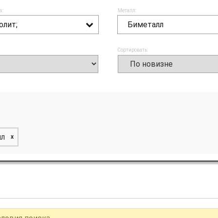
а:
Металл:
олит;
Биметалл
Сортировать:
лл
x