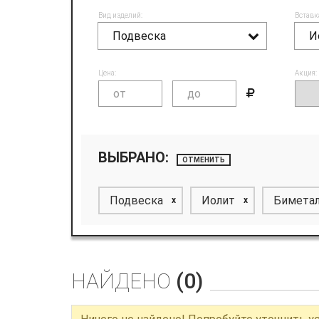
Вид изделий:
Вставк
Подвеска
И
Цена:
Акция:
ВЫБРАНО:
ОТМЕНИТЬ
Подвеска
Иолит
Бимета
x
x
НАЙДЕНО
(0)