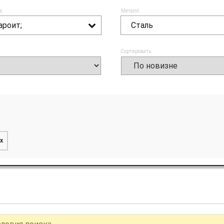
а:
Металл:
ароит;
Сталь
Сортировать:
x