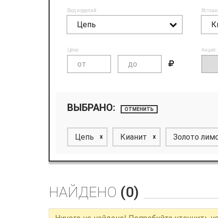
Вид изделий:
Вставк
Цепь
К
Цена:
Акция:
ВЫБРАНО:
ОТМЕНИТЬ
Цепь
Кианит
Золото лим
x
x
НАЙДЕНО
(0)