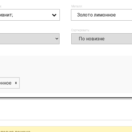
а:
Металл:
ианит;
Золото лимонное
Сортировать:
онное
x