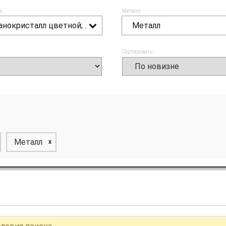
а:
Металл:
Нанокристалл цветной;
Металл
Сортировать:
Металл
x