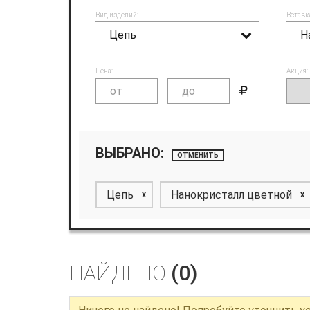
Вид изделий:
Вставк
Цепь
Цена:
Акция:
ВЫБРАНО:
ОТМЕНИТЬ
Цепь
Нанокристалл цветной
x
x
НАЙДЕНО
(0)