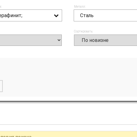
а:
Металл:
ерафинит;
Сталь
Сортировать: