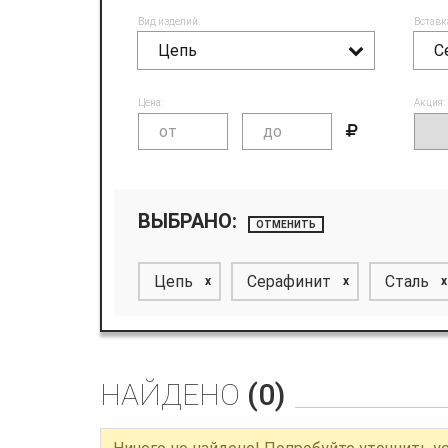
Вид изделий:
Вставк
Цепь
С
Цена:
Акция:
ВЫБРАНО:
ОТМЕНИТЬ
Цепь
Серафинит
Сталь
x
x
x
НАЙДЕНО
(0)