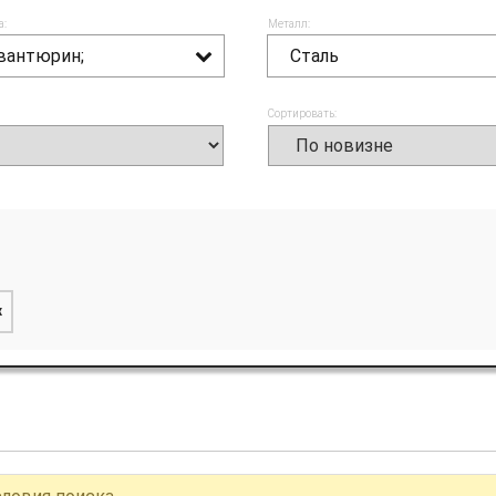
а:
Металл:
вантюрин;
Сталь
Сортировать:
x