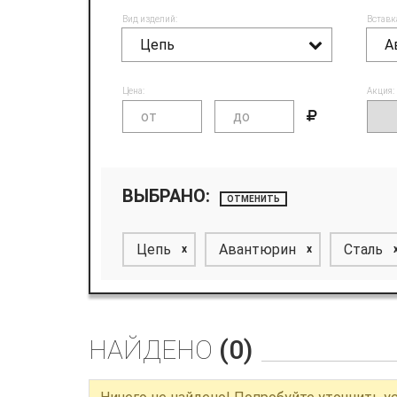
Вид изделий:
Вставк
Цепь
А
Цена:
Акция:
ВЫБРАНО:
ОТМЕНИТЬ
Цепь
Авантюрин
Сталь
x
x
НАЙДЕНО
(0)