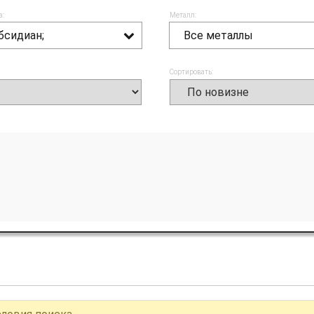
а:
Металл:
бсидиан;
Все металлы
Сортировать: